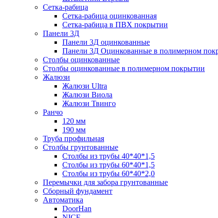
Сетка-рабица
Сетка-рабица оцинкованная
Сетка-рабица в ПВХ покрытии
Панели 3Д
Панели 3Д оцинкованные
Панели 3Д Оцинкованные в полимерном пок
Столбы оцинкованные
Столбы оцинкованные в полимерном покрытии
Жалюзи
Жалюзи Ultra
Жалюзи Виола
Жалюзи Твинго
Ранчо
120 мм
190 мм
Труба профильная
Столбы грунтованные
Столбы из трубы 40*40*1,5
Столбы из трубы 60*40*1,5
Столбы из трубы 60*40*2,0
Перемычки для забора грунтованные
Сборный фундамент
Автоматика
DoorHan
NICE