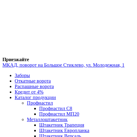
Приезжайте
МКАД, поворот на Большое Стиклево, ул. Молодежная, 1
Заборы
Откатные ворота
Распашные ворота
Кредит от 4%
Каталог продукции
Профнастил
Профнастил С8
Профнастил МП20
Металлоштакетник
Штакетник Трапеция
Штакетник Европланка
Штакетник Версаль