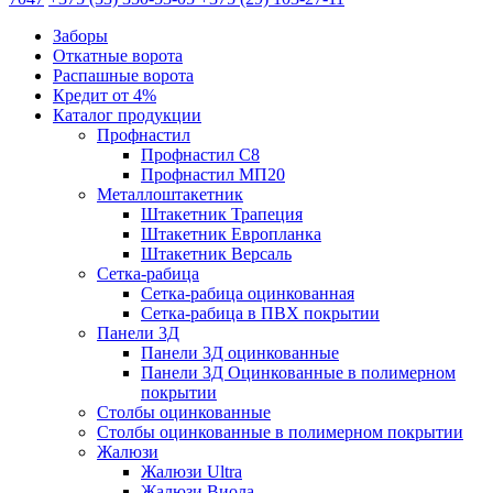
Заборы
Откатные ворота
Распашные ворота
Кредит от 4%
Каталог продукции
Профнастил
Профнастил С8
Профнастил МП20
Металлоштакетник
Штакетник Трапеция
Штакетник Европланка
Штакетник Версаль
Сетка-рабица
Сетка-рабица оцинкованная
Сетка-рабица в ПВХ покрытии
Панели 3Д
Панели 3Д оцинкованные
Панели 3Д Оцинкованные в полимерном
покрытии
Столбы оцинкованные
Столбы оцинкованные в полимерном покрытии
Жалюзи
Жалюзи Ultra
Жалюзи Виола